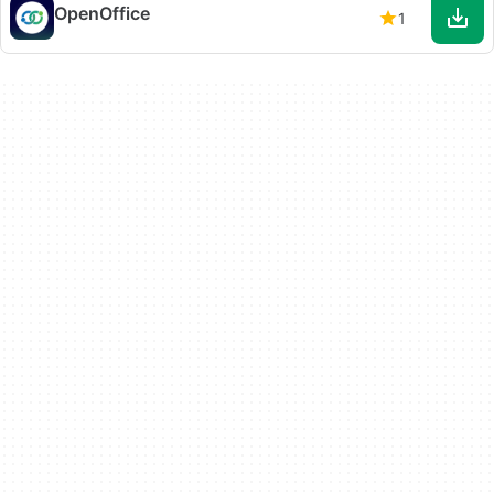
OpenOffice
1