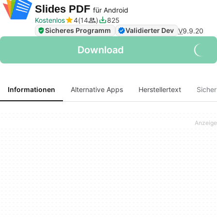
Slides PDF
für Android
Kostenlos
4
14
825
Sicheres Programm
Validierter Dev
V
9.9.20
Download
Informationen
Alternative Apps
Herstellertext
Sicher