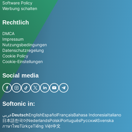
Software Policy
Werbung schalten
Rechtlich
DMCA
Impressum
Nutzungsbedingungen
Datenschutzregelung
Cookie Policy
Cookie-Einstellungen
Social media
Softonic in:
عربي
Deutsch
English
Español
Français
Bahasa Indonesia
Italiano
日本語
한국어
Nederlands
Polski
Português
Русский
Svenska
ภาษาไทย
Türkçe
Tiếng Việt
中文